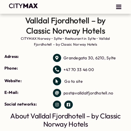
Valldal Fjordhotell – by
Classic Norway Hotels
CITYMAX Norway
•
Sylte
•
Restaurant in Sylte
•
Valldal
Fjordhotell – by Classic Norway Hotels
Adress:
Grandegata 30, 6210, Sylte
Phone:
+47 70 33 46 00
Website:
Go to site
E-Mail:
post@valldalfjordhotell.no
Social networks:
About Valldal Fjordhotell – by Classic
Norway Hotels