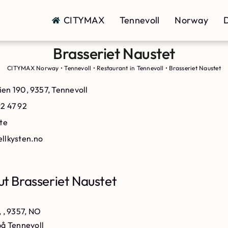
CITYMAX
Tennevoll
Norway
D
Brasseriet Naustet
CITYMAX Norway
•
Tennevoll
•
Restaurant in Tennevoll
•
Brasseriet Naustet
ien 190, 9357, Tennevoll
92 47 92
ite
ellkysten.no
t Brasseriet Naustet
, , 9357, NO
på Tennevoll