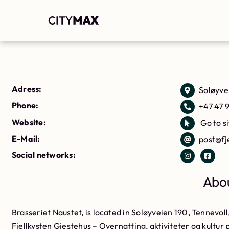
Adress:
Soløyve
Phone:
+47 47 
Website:
Go to s
E-Mail:
post@fj
Social networks:
Abou
Brasseriet Naustet, is located in Soløyveien 190, Tennevoll
Fjellkysten Gjestehus – Overnatting, aktiviteter og kultur 