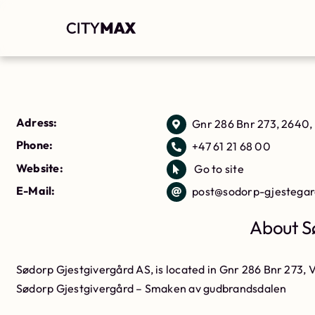
Adress:
Gnr 286 Bnr 273, 2640,
Phone:
+47 61 21 68 00
Website:
Go to site
E-Mail:
post@sodorp-gjestegar
About S
Sødorp Gjestgivergård AS, is located in Gnr 286 Bnr 273, V
Sødorp Gjestgivergård – Smaken av gudbrandsdalen