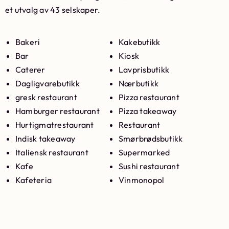
et utvalg av 43 selskaper.
Bakeri
Kakebutikk
Bar
Kiosk
Caterer
Lavprisbutikk
Dagligvarebutikk
Nærbutikk
gresk restaurant
Pizza restaurant
Hamburger restaurant
Pizza takeaway
Hurtigmatrestaurant
Restaurant
Indisk takeaway
Smørbrødsbutikk
Italiensk restaurant
Supermarked
Kafe
Sushi restaurant
Kafeteria
Vinmonopol