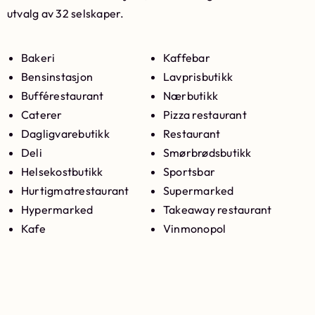
utvalg av 32 selskaper.
Bakeri
Kaffebar
Bensinstasjon
Lavprisbutikk
Bufférestaurant
Nærbutikk
Caterer
Pizza restaurant
Dagligvarebutikk
Restaurant
Deli
Smørbrødsbutikk
Helsekostbutikk
Sportsbar
Hurtigmatrestaurant
Supermarked
Hypermarked
Takeaway restaurant
Kafe
Vinmonopol