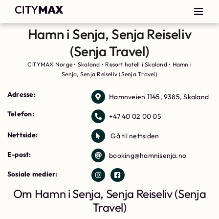
Hamn i Senja, Senja Reiseliv
(Senja Travel)
CITYMAX Norge
•
Skaland
•
Resort hotell i Skaland
•
Hamn i
Senja, Senja Reiseliv (Senja Travel)
Adresse:
Hamnveien 1145, 9385, Skaland
Telefon:
+47 40 02 00 05
Nettside:
Gå til nettsiden
E-post:
booking@hamnisenja.no
Sosiale medier:
Om Hamn i Senja, Senja Reiseliv (Senja
Travel)