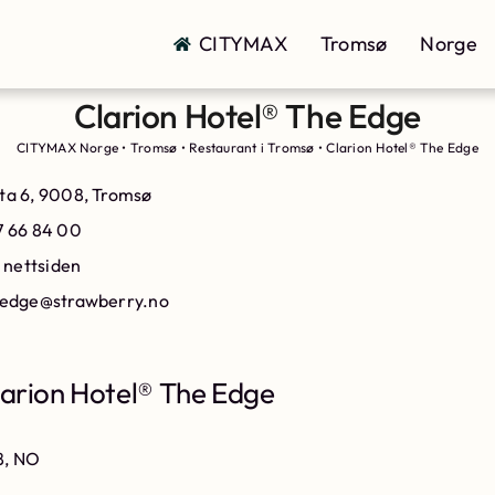
CITYMAX
Tromsø
Norge
Clarion Hotel® The Edge
CITYMAX Norge
•
Tromsø
•
Restaurant i Tromsø
•
Clarion Hotel® The Edge
ta 6, 9008, Tromsø
7 66 84 00
l nettsiden
eedge@strawberry.no
arion Hotel® The Edge
8, NO