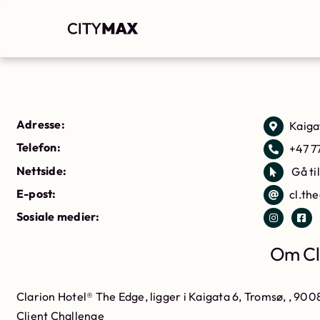
Adresse:
Kaiga
Telefon:
+47 7
Nettside:
Gå ti
E-post:
cl.th
Sosiale medier:
Om Cl
Clarion Hotel® The Edge, ligger i Kaigata 6, Tromsø, , 900
Client Challenge