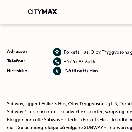
Adresse:
Folkets Hus, Olav Tryggvasons g
Telefon:
+47 47 97 95 15
Nettside:
Gå til nettsiden
Subway, ligger i Folkets Hus, Olav Tryggvasons gt. 5, Trond
Subway®-restauranter – sandwicher, salater, wraps og me
Bla gjennom alle Subway®-steder i Folkets Hus i Trondheim
mer. Se de mangfoldige på valgene SUBWAY®-menyen og o