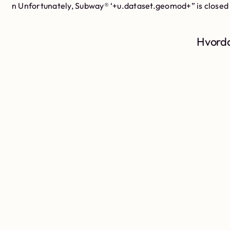
n Unfortunately, Subway® ‘+u.dataset.geomod+” is closed
Hvorda