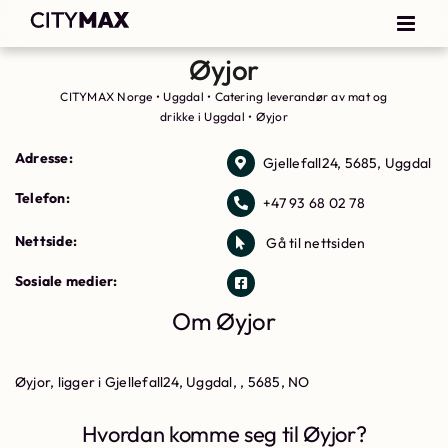
Øyjor
CITYMAX Norge
•
Uggdal
•
Catering leverandør av mat og
drikke i Uggdal
•
Øyjor
Adresse:
Gjellefall24, 5685, Uggdal
Telefon:
+47 93 68 02 78
Nettside:
Gå til nettsiden
Sosiale medier:
Om Øyjor
Øyjor, ligger i Gjellefall24, Uggdal, , 5685, NO
Hvordan komme seg til Øyjor?