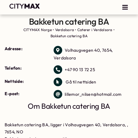
Bakketun catering BA
CITYMAX Norge
•
Verdalsora
•
Caterer i Verdalsora
•
Bakketun catering BA
Adresse:
Volhaugvegen 40, 7654,
Verdalsora
Telefon:
+47 90 13 72 25
Nettside:
Gå til nettsiden
E-post:
lillemor_nilsen@hotmail.com
Om Bakketun catering BA
Bakketun catering BA, ligger i Volhaugvegen 40, Verdalsora, ,
7654, NO