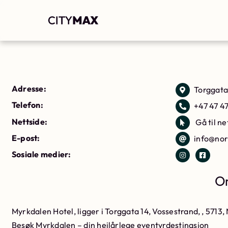
Adresse:
Torggata
Telefon:
+47 47 4
Nettside:
Gå til ne
E-post:
info@no
Sosiale medier:
Om
Myrkdalen Hotel, ligger i Torggata 14, Vossestrand, , 5713,
Besøk Myrkdalen – din heilårlege eventyrdestinasjon