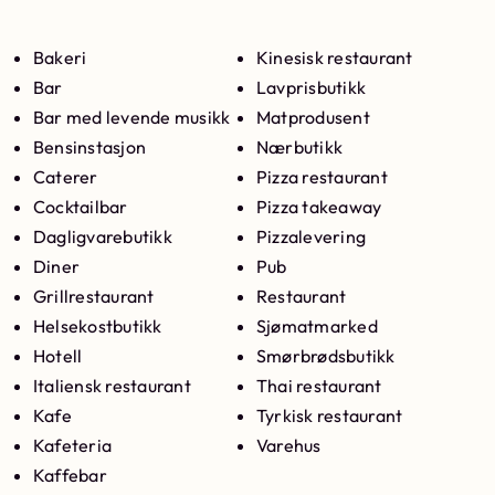
Bakeri
Kinesisk restaurant
Bar
Lavprisbutikk
Bar med levende musikk
Matprodusent
Bensinstasjon
Nærbutikk
Caterer
Pizza restaurant
Cocktailbar
Pizza takeaway
Dagligvarebutikk
Pizzalevering
Diner
Pub
Grillrestaurant
Restaurant
Helsekostbutikk
Sjømatmarked
Hotell
Smørbrødsbutikk
Italiensk restaurant
Thai restaurant
Kafe
Tyrkisk restaurant
Kafeteria
Varehus
Kaffebar