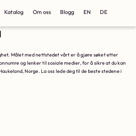
Katalog
Om oss
Blogg
EN
DE
d
lighet. Målet med nettstedet vårt er å gjøre søket etter
nnumre og lenker til sosiale medier, for å sikre at du kan
Haukeland, Norge. La oss lede deg til de beste stedene i