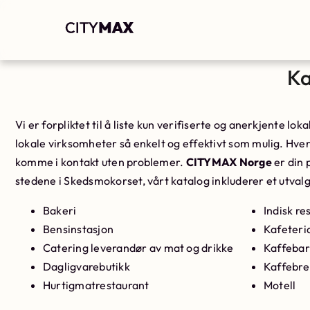
Ka
Vi er forpliktet til å liste kun verifiserte og anerkjente l
lokale virksomheter så enkelt og effektivt som mulig. Hver 
komme i kontakt uten problemer.
CITYMAX Norge
er din 
stedene i Skedsmokorset, vårt katalog inkluderer et utvalg
Bakeri
Indisk re
Bensinstasjon
Kafeteri
Catering leverandør av mat og drikke
Kaffebar
Dagligvarebutikk
Kaffebr
Hurtigmatrestaurant
Motell