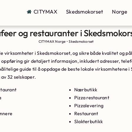
CITYMAX
Skedsmokorset
Norge
feer og restauranter i Skedsmokor
CITYMAX Norge
•
Skedsmokorset
okale virksomheter i Skedsmokorset, og sikre både kvalitet og p
oppføring gir detaljert informasjon, inkludert adresser, telefo
pålitelige guide til å oppdage de beste lokale virksomhetene i
 av 32 selskaper.
staurant
Nærbutikk
a
Pizza restaurant
Pizzalevering
ennere
Restaurant
Slakterbutikk