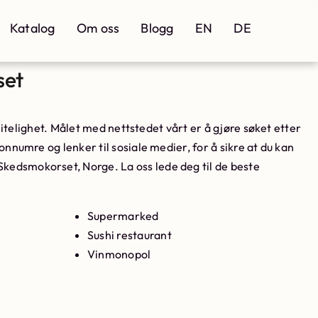
Katalog
Om oss
Blogg
EN
DE
set
ålitelighet. Målet med nettstedet vårt er å gjøre søket etter
nnumre og lenker til sosiale medier, for å sikre at du kan
 Skedsmokorset, Norge. La oss lede deg til de beste
Supermarked
Sushi restaurant
Vinmonopol