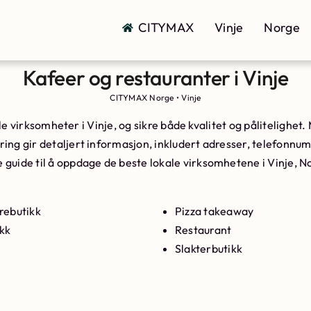
CITYMAX
Vinje
Norge
Kafeer og restauranter i Vinje
CITYMAX Norge
•
Vinje
kale virksomheter i Vinje, og sikre både kvalitet og pålitelighe
ing gir detaljert informasjon, inkludert adresser, telefonnumr
e guide til å oppdage de beste lokale virksomhetene i Vinje, No
rebutikk
Pizza takeaway
ikk
Restaurant
Slakterbutikk